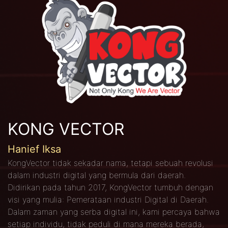
KONG VECTOR
Hanief Iksa
KongVector tidak sekadar nama, tetapi sebuah revolusi
dalam industri digital yang bermula dari daerah.
Didirikan pada tahun 2017, KongVector tumbuh dengan
visi yang mulia: Pemerataan industri Digital di Daerah.
Dalam zaman yang serba digital ini, kami percaya bahwa
setiap individu, tidak peduli di mana mereka berada,