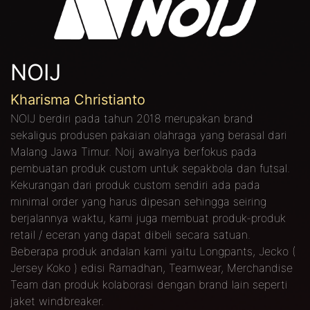
NOIJ
Kharisma Christianto
NOIJ berdiri pada tahun 2018 merupakan brand
sekaligus produsen pakaian olahraga yang berasal dari
Malang Jawa Timur. Noij awalnya berfokus pada
pembuatan produk custom untuk sepakbola dan futsal.
Kekurangan dari produk custom sendiri ada pada
minimal order yang harus dipesan sehingga seiring
berjalannya waktu, kami juga membuat produk-produk
retail / eceran yang dapat dibeli secara satuan.
Beberapa produk andalan kami yaitu Longpants, Jecko (
Jersey Koko ) edisi Ramadhan, Teamwear, Merchandise
Team dan produk kolaborasi dengan brand lain seperti
jaket windbreaker.