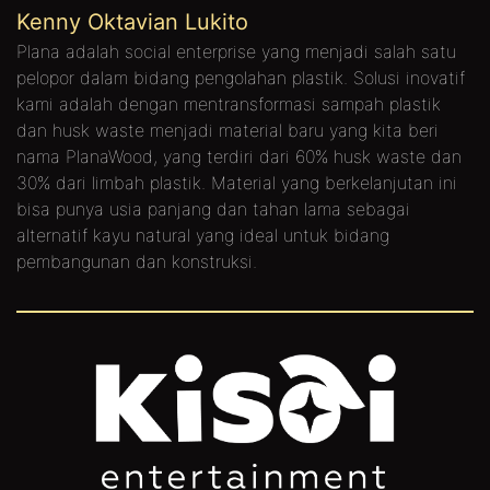
Kenny Oktavian Lukito
Plana adalah social enterprise yang menjadi salah satu
pelopor dalam bidang pengolahan plastik. Solusi inovatif
kami adalah dengan mentransformasi sampah plastik
dan husk waste menjadi material baru yang kita beri
nama PlanaWood, yang terdiri dari 60% husk waste dan
30% dari limbah plastik. Material yang berkelanjutan ini
bisa punya usia panjang dan tahan lama sebagai
alternatif kayu natural yang ideal untuk bidang
pembangunan dan konstruksi.