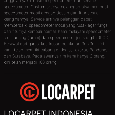
unggulan yakni custom speedometer dan service
speedometer. Custom artinya pelanggan bisa membuat
speedometer mobil dengan desain dan fitur sesuai
keinginannya. Service artinya pelanggan dapat
memperbaiki speedometer mobil yang rusak agar fungsi
dan fiturnya kembali normal. Kami melayani speedometer
jenis analog (jarum) dan speedometer jenis digital (LCD).
Berawal dari garasi kos-kosan berukuran 3mx3m, kini
kami telah memiliki cabang di Jogja, Jakarta, Bandung,
dan Surabaya. Pada awalnya tim kami hanya 3 orang,
kini telah menjadi 100 orang.
LOCARPET INDONESIA